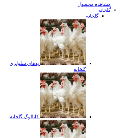
مشاهده محصول
گلخانه
گلخانه
پدهای سلولزی
گلخانه
کاتالوگ گلخانه