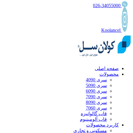
026-34055000
Koolancel
صفحه اصلی
محصولات
سری 4090
سری 5090
سری 6090
سری 7090
سری 8090
سری 7060
قاب گالوانیزه
قاب آلومینیوم
کاربرد محصولات
مسکونی و تجاری