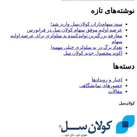
نوشته‌های تازه
سود سهام‌داران کولان‌سل واریز شد!
عرضه اولیه موفق سهام کولان سل در فرابورس
معارفه بزرگترین تولیدکننده پد سلولزی برای عرضه اولیه
سهام
تعداد برگ در پد سلولزی خیلی مهمه!
اکوپد محصول جدید کولان‌ سل
دسته‌ها
اخبار و رویدادها
حضورهای نمایشگاهی
مقالات
کولان‌سل