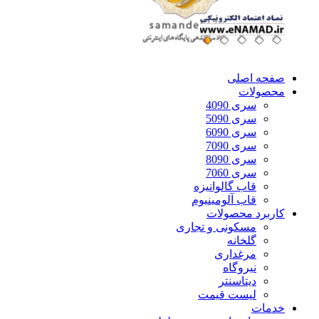
صفحه اصلی
محصولات
سری 4090
سری 5090
سری 6090
سری 7090
سری 8090
سری 7060
قاب گالوانیزه
قاب آلومینیوم
کاربرد محصولات
مسکونی و تجاری
گلخانه
مرغداری
نیروگاه
دیتاسنتر
لیست قیمت
خدمات