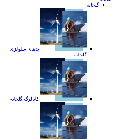
گلخانه
پدهای سلولزی
گلخانه
کاتالوگ گلخانه