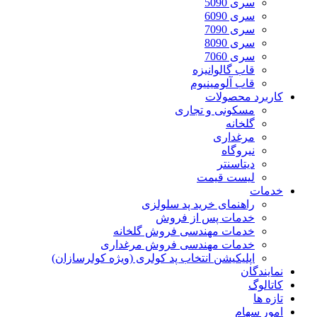
سری 5090
سری 6090
سری 7090
سری 8090
سری 7060
قاب گالوانیزه
قاب آلومینیوم
کاربرد محصولات
مسکونی و تجاری
گلخانه
مرغداری
نیروگاه
دیتاسنتر
لیست قیمت
خدمات
راهنمای خرید پد سلولزی
خدمات پس از فروش
خدمات مهندسی فروش گلخانه
خدمات مهندسی فروش مرغداری
اپلیکیشن انتخاب پد کولری (ویژه کولرسازان)
نمایندگان
کاتالوگ
تازه ها
امور سهام