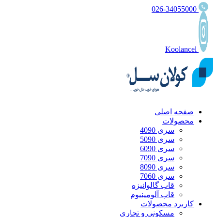
026-34055000
Koolancel
صفحه اصلی
محصولات
سری 4090
سری 5090
سری 6090
سری 7090
سری 8090
سری 7060
قاب گالوانیزه
قاب آلومینیوم
کاربرد محصولات
مسکونی و تجاری