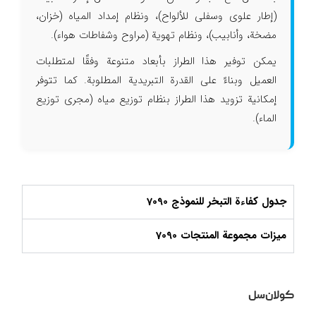
(إطار علوي وسفلي للألواح)، ونظام إمداد المياه (خزان،
مضخة، وأنابيب)، ونظام تهوية (مراوح وشفاطات هواء).
يمكن توفير هذا الطراز بأبعاد متنوعة وفقًا لمتطلبات
العميل وبناءً على القدرة التبريدية المطلوبة. كما تتوفر
إمكانية تزويد هذا الطراز بنظام توزيع مياه (مجرى توزيع
الماء).
جدول كفاءة التبخر للنموذج 7090
ميزات مجموعة المنتجات 7090
کولان‌سل