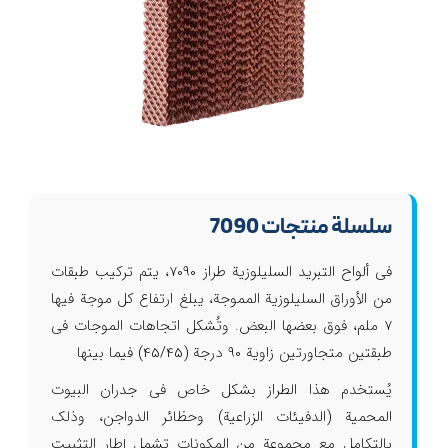
سلسلة منتجات 7090
في ألواح التبريد السليلوزية طراز 7090، يتم تركيب طبقات
من الأوراق السليلوزية المموجة، يبلغ ارتفاع كل موجة فيها
7 ملم، فوق بعضها البعض. وتُشكل اتجاهات الموجات في
طبقتين متجاورتين زاوية 90 درجة (45/45) فيما بينها
يُستخدم هذا الطراز بشكل خاص في جدران البيوت
المحمية (الدفيئات الزراعية) وحظائر الدواجن، وذلك
بالتكامل مع مجموعة من المكونات تشمل إطار التثبيت