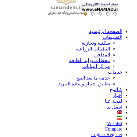
الصفحة الرئيسية
التطبيقات
سكنية وتجارية
الدفيئات الزراعية
المداجن
محطات توليد الطاقة
مراكز البيانات
خدمات
خدمة ما بعد البيع
تطبيق اختيار وسادة التبريد
كتالوج
أخبار
لمحة عنا
اتصل بنا
Wishlist
Compare
Login / Register