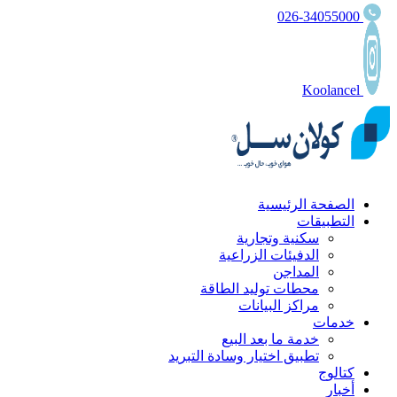
026-34055000
Koolancel
الصفحة الرئيسية
التطبيقات
سكنية وتجارية
الدفيئات الزراعية
المداجن
محطات توليد الطاقة
مراكز البيانات
خدمات
خدمة ما بعد البيع
تطبيق اختيار وسادة التبريد
كتالوج
أخبار