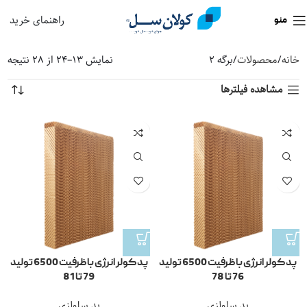
راهنمای خرید
منو
خانه
محصولات
برگه 2
نمایش 13–24 از 28 نتیجه
مشاهده فیلترها
پد کولر انرژی با ظرفیت 6500 تولید
پد کولر انرژی با ظرفیت 6500 تولید
76 تا 78
79 تا 81
پد سلولزی
پد سلولزی