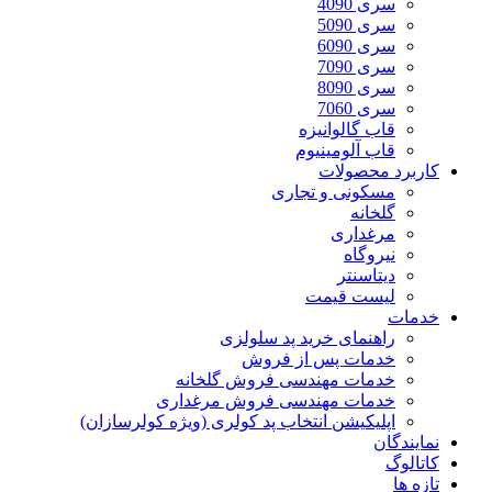
سری 4090
سری 5090
سری 6090
سری 7090
سری 8090
سری 7060
قاب گالوانیزه
قاب آلومینیوم
کاربرد محصولات
مسکونی و تجاری
گلخانه
مرغداری
نیروگاه
دیتاسنتر
لیست قیمت
خدمات
راهنمای خرید پد سلولزی
خدمات پس از فروش
خدمات مهندسی فروش گلخانه
خدمات مهندسی فروش مرغداری
اپلیکیشن انتخاب پد کولری (ویژه کولرسازان)
نمایندگان
کاتالوگ
تازه ها