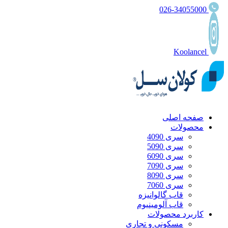
026-34055000
Koolancel
صفحه اصلی
محصولات
سری 4090
سری 5090
سری 6090
سری 7090
سری 8090
سری 7060
قاب گالوانیزه
قاب آلومینیوم
کاربرد محصولات
مسکونی و تجاری