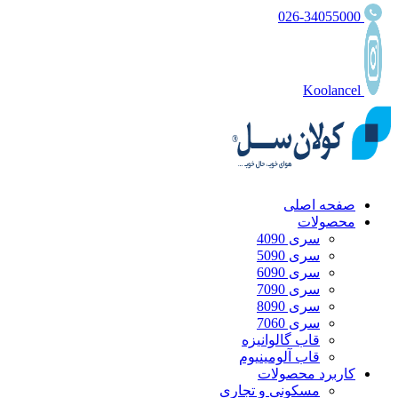
026-34055000
Koolancel
صفحه اصلی
محصولات
سری 4090
سری 5090
سری 6090
سری 7090
سری 8090
سری 7060
قاب گالوانیزه
قاب آلومینیوم
کاربرد محصولات
مسکونی و تجاری