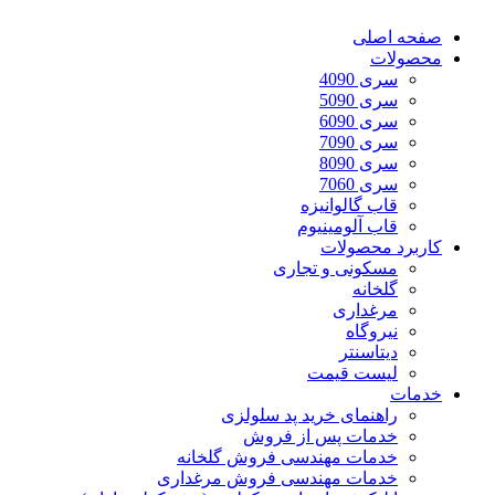
صفحه اصلی
محصولات
سری 4090
سری 5090
سری 6090
سری 7090
سری 8090
سری 7060
قاب گالوانیزه
قاب آلومینیوم
کاربرد محصولات
مسکونی و تجاری
گلخانه
مرغداری
نیروگاه
دیتاسنتر
لیست قیمت
خدمات
راهنمای خرید پد سلولزی
خدمات پس از فروش
خدمات مهندسی فروش گلخانه
خدمات مهندسی فروش مرغداری