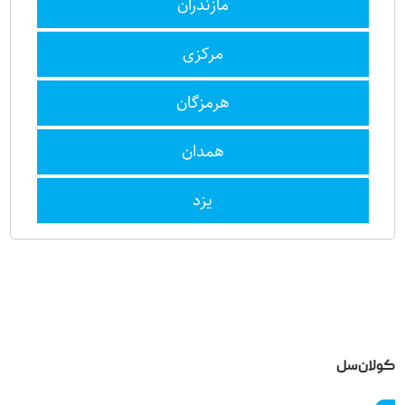
مازندران
مرکزی
هرمزگان
همدان
یزد
کولان‌سل