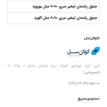
جدول راندمان تبخیر سری 6090 مدل یوروپد
جدول راندمان تبخیر سری 6090 مدل اکوپد
کولان‌سل
البرز، کرج، مهرشهر، شهرک دریا، خیابان ساحل 1، پلاک 18
(
مسیریابی
)
00 550 340 26 (98+)
دسترسی سریع