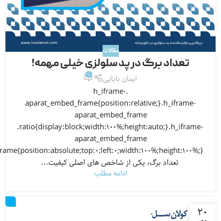
مقالات
تعداد برگ در پد سلولزی خیلی مهمه!
0
ایمان بابایی
.h_iframe-
aparat_embed_frame{position:relative;}.h_iframe-
aparat_embed_frame
.ratio{display:block;width:100%;height:auto;}.h_iframe-
aparat_embed_frame
frame{position:absolute;top:0;left:0;width:100%;height:100%;}
تعداد برگ، یکی از شاخص های اصلی کیفیت...
ادامه مطلب
۲۰
مهر