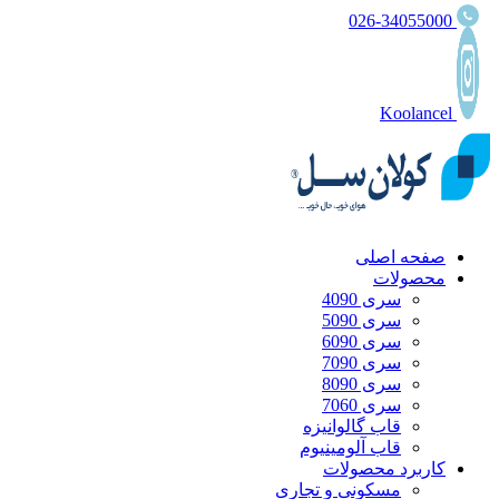
026-34055000
Koolancel
صفحه اصلی
محصولات
سری 4090
سری 5090
سری 6090
سری 7090
سری 8090
سری 7060
قاب گالوانیزه
قاب آلومینیوم
کاربرد محصولات
مسکونی و تجاری