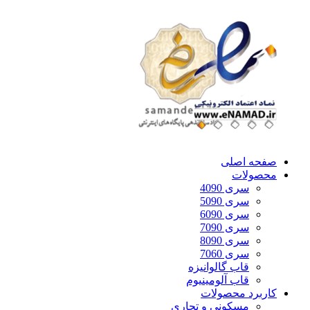
صفحه اصلی
محصولات
سری 4090
سری 5090
سری 6090
سری 7090
سری 8090
سری 7060
قاب گالوانیزه
قاب آلومینیوم
کاربرد محصولات
مسکونی و تجاری