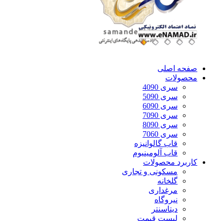
صفحه اصلی
محصولات
سری 4090
سری 5090
سری 6090
سری 7090
سری 8090
سری 7060
قاب گالوانیزه
قاب آلومینیوم
کاربرد محصولات
مسکونی و تجاری
گلخانه
مرغداری
نیروگاه
دیتاسنتر
لیست قیمت