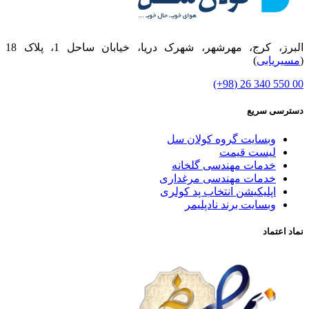
البرز، کرج، مهرشهر، شهرک دریا، خیابان ساحل 1، پلاک 18
(
مسیریابی
)
00 550 340 26 (98+)
دسترسی سریع
وبسایت گروه کولان سل
لیست قیمت
خدمات مهندسی گلخانه
خدمات مهندسی مرغداری
اپلیکیشن انتخاب پد کولری
وبسایت برند نادپلیمر
نماد اعتماد