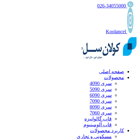
026-34055000
Koolancel
صفحه اصلی
محصولات
سری 4090
سری 5090
سری 6090
سری 7090
سری 8090
سری 7060
قاب گالوانیزه
قاب آلومینیوم
کاربرد محصولات
مسکونی و تجاری