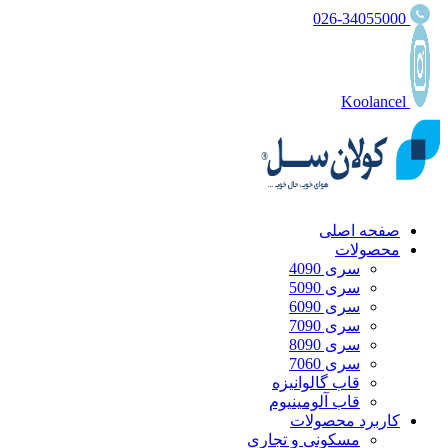
026-34055000
Koolancel
صفحه اصلی
محصولات
سری 4090
سری 5090
سری 6090
سری 7090
سری 8090
سری 7060
قاب گالوانیزه
قاب آلومینیوم
کاربرد محصولات
مسکونی و تجاری