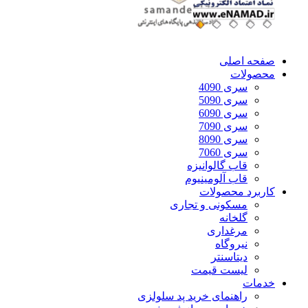
صفحه اصلی
محصولات
سری 4090
سری 5090
سری 6090
سری 7090
سری 8090
سری 7060
قاب گالوانیزه
قاب آلومینیوم
کاربرد محصولات
مسکونی و تجاری
گلخانه
مرغداری
نیروگاه
دیتاسنتر
لیست قیمت
خدمات
راهنمای خرید پد سلولزی