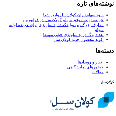
نوشته‌های تازه
سود سهام‌داران کولان‌سل واریز شد!
عرضه اولیه موفق سهام کولان سل در فرابورس
معارفه بزرگترین تولیدکننده پد سلولزی برای عرضه اولیه
سهام
تعداد برگ در پد سلولزی خیلی مهمه!
اکوپد محصول جدید کولان‌ سل
دسته‌ها
اخبار و رویدادها
حضورهای نمایشگاهی
مقالات
کولان‌سل