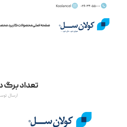
Koolancel
026-34055000
صفحه اصلی
محصولات
کاربرد محصو
تعداد برگ د
ارسال توس