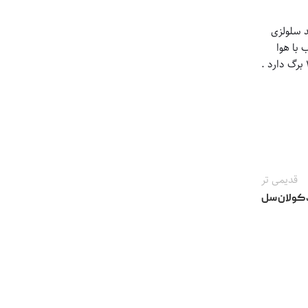
د سلولزی
 با هوا
بیشتر باشه راندمان پد و سرمایش بیشتر می شه پس تعداد برگ مهمه ! به عنوان مثال در در استاندارد کولان سل یک متر طول سری 5090 190 برگ دارد .
قدیمی تر
کولان‌ سل