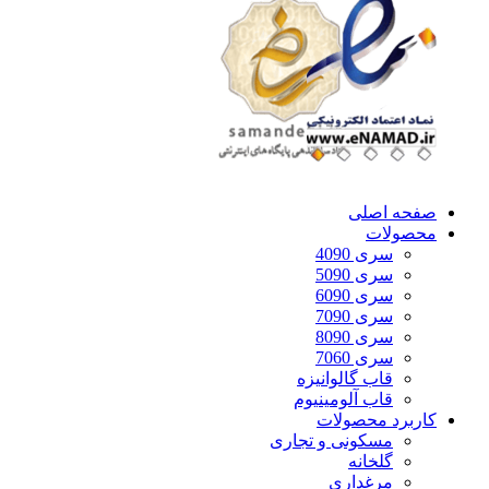
صفحه اصلی
محصولات
سری 4090
سری 5090
سری 6090
سری 7090
سری 8090
سری 7060
قاب گالوانیزه
قاب آلومینیوم
کاربرد محصولات
مسکونی و تجاری
گلخانه
مرغداری