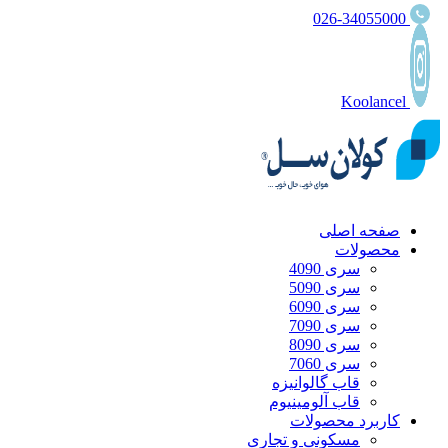
026-34055000
Koolancel
صفحه اصلی
محصولات
سری 4090
سری 5090
سری 6090
سری 7090
سری 8090
سری 7060
قاب گالوانیزه
قاب آلومینیوم
کاربرد محصولات
مسکونی و تجاری