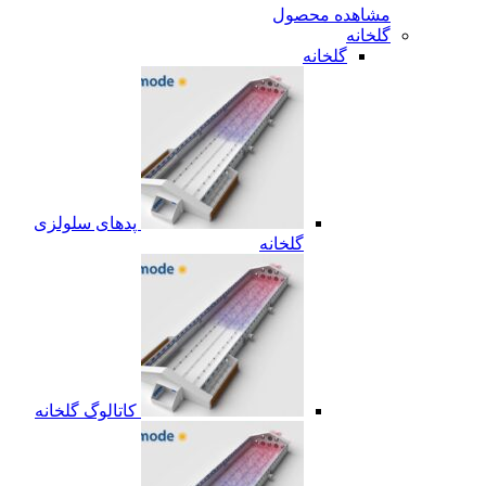
مشاهده محصول
گلخانه
گلخانه
پدهای سلولزی
گلخانه
کاتالوگ گلخانه