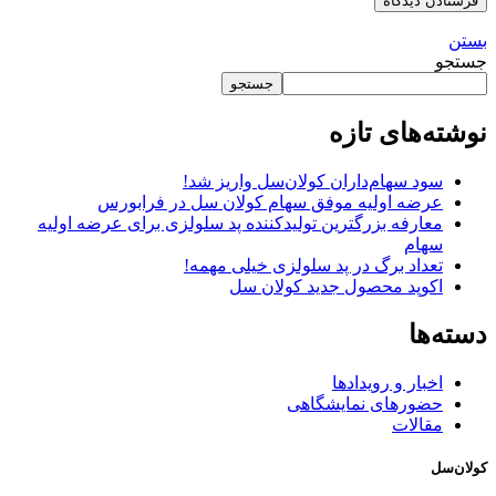
بستن
جستجو
جستجو
نوشته‌های تازه
سود سهام‌داران کولان‌سل واریز شد!
عرضه اولیه موفق سهام کولان سل در فرابورس
معارفه بزرگترین تولیدکننده پد سلولزی برای عرضه اولیه
سهام
تعداد برگ در پد سلولزی خیلی مهمه!
اکوپد محصول جدید کولان‌ سل
دسته‌ها
اخبار و رویدادها
حضورهای نمایشگاهی
مقالات
کولان‌سل