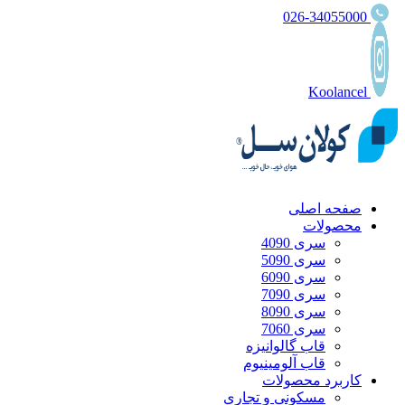
026-34055000
Koolancel
صفحه اصلی
محصولات
سری 4090
سری 5090
سری 6090
سری 7090
سری 8090
سری 7060
قاب گالوانیزه
قاب آلومینیوم
کاربرد محصولات
مسکونی و تجاری