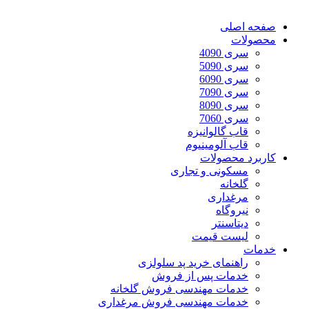
صفحه اصلی
محصولات
سری 4090
سری 5090
سری 6090
سری 7090
سری 8090
سری 7060
قاب گالوانیزه
قاب آلومینیوم
کاربرد محصولات
مسکونی و تجاری
گلخانه
مرغداری
نیروگاه
دیتاسنتر
لیست قیمت
خدمات
راهنمای خرید پد سلولزی
خدمات پس از فروش
خدمات مهندسی فروش گلخانه
خدمات مهندسی فروش مرغداری