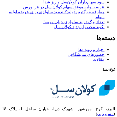
سود سهام‌داران کولان‌سل واریز شد!
عرضه اولیه موفق سهام کولان سل در فرابورس
معارفه بزرگترین تولیدکننده پد سلولزی برای عرضه اولیه
سهام
تعداد برگ در پد سلولزی خیلی مهمه!
اکوپد محصول جدید کولان‌ سل
دسته‌ها
اخبار و رویدادها
حضورهای نمایشگاهی
مقالات
کولان‌سل
البرز، کرج، مهرشهر، شهرک دریا، خیابان ساحل 1، پلاک 18
(
مسیریابی
)