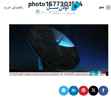
photo1677301524
راهنمای خرید
منو
0
مدیرکل
در اسفند ۶, ۱۴۰۱