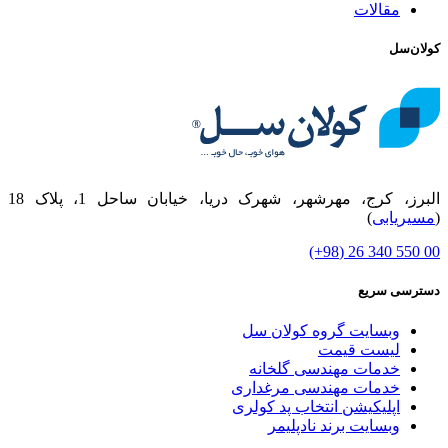
مقالات
کولان‌سل
البرز، کرج، مهرشهر، شهرک دریا، خیابان ساحل 1، پلاک 18
(
مسیریابی
)
00 550 340 26 (98+)
دسترسی سریع
وبسایت گروه کولان سل
لیست قیمت
خدمات مهندسی گلخانه
خدمات مهندسی مرغداری
اپلیکیشن انتخاب پد کولری
وبسایت برند نادپلیمر