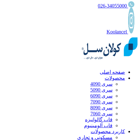
026-34055000
Koolancel
صفحه اصلی
محصولات
سری 4090
سری 5090
سری 6090
سری 7090
سری 8090
سری 7060
قاب گالوانیزه
قاب آلومینیوم
کاربرد محصولات
مسکونی و تجاری