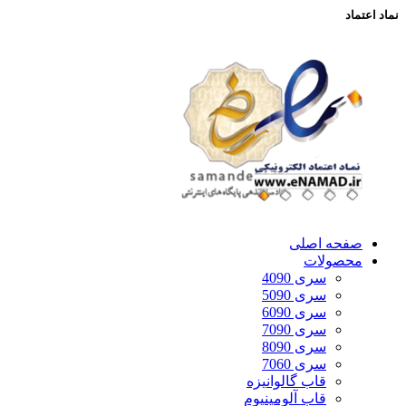
نماد اعتماد
صفحه اصلی
محصولات
سری 4090
سری 5090
سری 6090
سری 7090
سری 8090
سری 7060
قاب گالوانیزه
قاب آلومینیوم