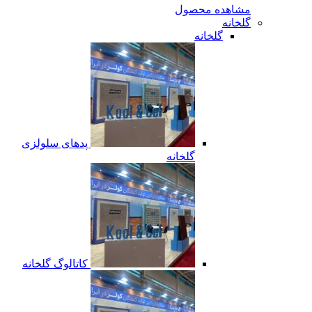
مشاهده محصول
گلخانه
گلخانه
پدهای سلولزی
گلخانه
کاتالوگ گلخانه