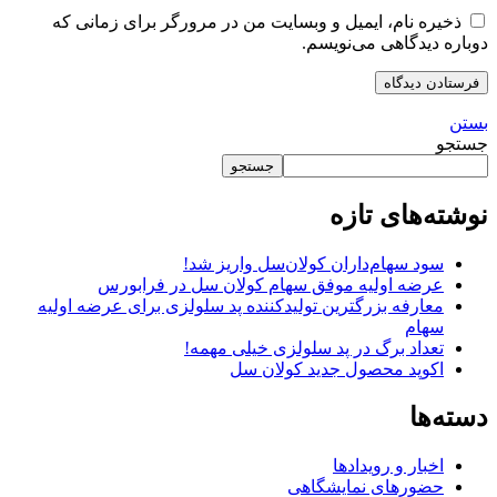
ذخیره نام، ایمیل و وبسایت من در مرورگر برای زمانی که
دوباره دیدگاهی می‌نویسم.
بستن
جستجو
جستجو
نوشته‌های تازه
سود سهام‌داران کولان‌سل واریز شد!
عرضه اولیه موفق سهام کولان سل در فرابورس
معارفه بزرگترین تولیدکننده پد سلولزی برای عرضه اولیه
سهام
تعداد برگ در پد سلولزی خیلی مهمه!
اکوپد محصول جدید کولان‌ سل
دسته‌ها
اخبار و رویدادها
حضورهای نمایشگاهی