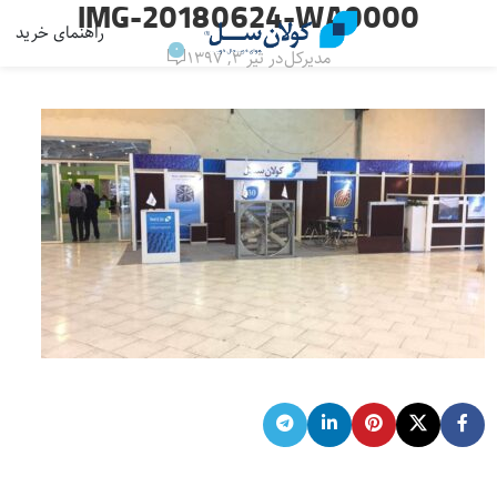
IMG-20180624-WA0000
راهنمای خرید
منو
0
مدیرکل
در تیر ۳, ۱۳۹۷