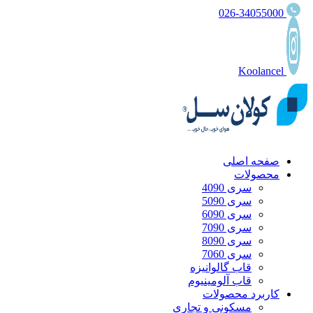
026-34055000
Koolancel
صفحه اصلی
محصولات
سری 4090
سری 5090
سری 6090
سری 7090
سری 8090
سری 7060
قاب گالوانیزه
قاب آلومینیوم
کاربرد محصولات
مسکونی و تجاری