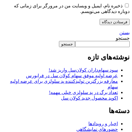
ذخیره نام، ایمیل و وبسایت من در مرورگر برای زمانی که
دوباره دیدگاهی می‌نویسم.
بستن
جستجو
جستجو
نوشته‌های تازه
سود سهام‌داران کولان‌سل واریز شد!
عرضه اولیه موفق سهام کولان سل در فرابورس
معارفه بزرگترین تولیدکننده پد سلولزی برای عرضه اولیه
سهام
تعداد برگ در پد سلولزی خیلی مهمه!
اکوپد محصول جدید کولان‌ سل
دسته‌ها
اخبار و رویدادها
حضورهای نمایشگاهی