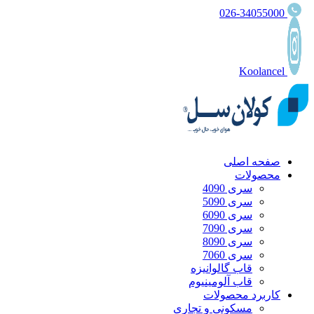
026-34055000
Koolancel
صفحه اصلی
محصولات
سری 4090
سری 5090
سری 6090
سری 7090
سری 8090
سری 7060
قاب گالوانیزه
قاب آلومینیوم
کاربرد محصولات
مسکونی و تجاری