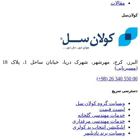
مقالات
کولان‌سل
البرز، کرج، مهرشهر، شهرک دریا، خیابان ساحل 1، پلاک 18
(
مسیریابی
)
00 550 340 26 (98+)
دسترسی سریع
وبسایت گروه کولان سل
لیست قیمت
خدمات مهندسی گلخانه
خدمات مهندسی مرغداری
اپلیکیشن انتخاب پد کولری
وبسایت برند نادپلیمر