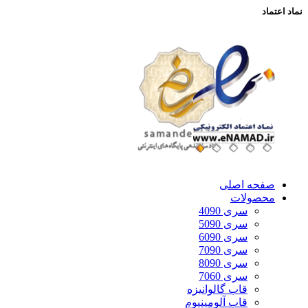
نماد اعتماد
صفحه اصلی
محصولات
سری 4090
سری 5090
سری 6090
سری 7090
سری 8090
سری 7060
قاب گالوانیزه
قاب آلومینیوم