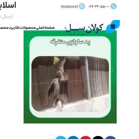
اسلای
Koolancel
026-34055000
ارسال 
صفحه اصلی
محصولات
کاربرد محصو