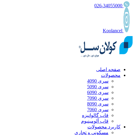
026-34055000
Koolancel
صفحه اصلی
محصولات
سری 4090
سری 5090
سری 6090
سری 7090
سری 8090
سری 7060
قاب گالوانیزه
قاب آلومینیوم
کاربرد محصولات
مسکونی و تجاری