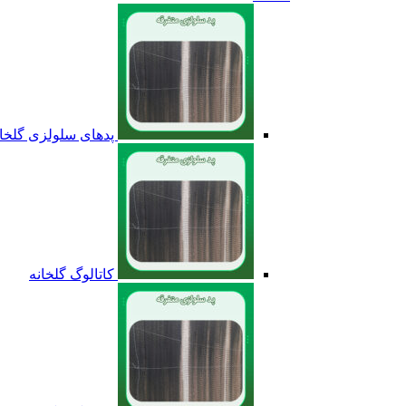
پدهای سلولزی گلخان
کاتالوگ گلخانه