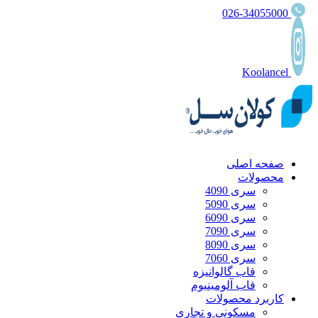
026-34055000
Koolancel
صفحه اصلی
محصولات
سری 4090
سری 5090
سری 6090
سری 7090
سری 8090
سری 7060
قاب گالوانیزه
قاب آلومینیوم
کاربرد محصولات
مسکونی و تجاری