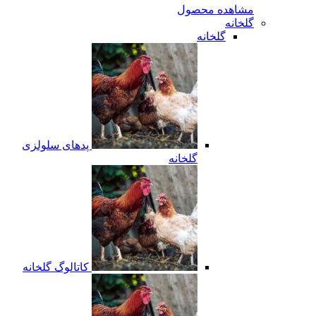
مشاهده محصول
گلخانه
گلخانه
پدهای سلولزی
گلخانه
کاتالوگ گلخانه