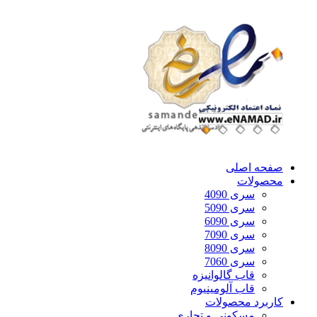
صفحه اصلی
محصولات
سری 4090
سری 5090
سری 6090
سری 7090
سری 8090
سری 7060
قاب گالوانیزه
قاب آلومینیوم
کاربرد محصولات
مسکونی و تجاری