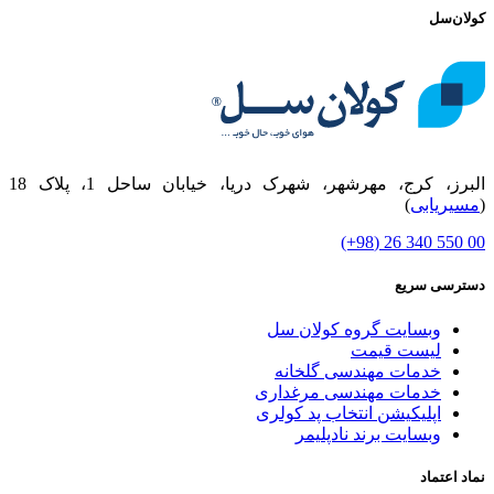
کولان‌سل
البرز، کرج، مهرشهر، شهرک دریا، خیابان ساحل 1، پلاک 18
(
مسیریابی
)
00 550 340 26 (98+)
دسترسی سریع
وبسایت گروه کولان سل
لیست قیمت
خدمات مهندسی گلخانه
خدمات مهندسی مرغداری
اپلیکیشن انتخاب پد کولری
وبسایت برند نادپلیمر
نماد اعتماد