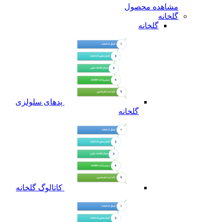
مشاهده محصول
گلخانه
گلخانه
پدهای سلولزی
گلخانه
کاتالوگ گلخانه