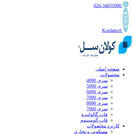
026-34055000
Koolancel
صفحه اصلی
محصولات
سری 4090
سری 5090
سری 6090
سری 7090
سری 8090
سری 7060
قاب گالوانیزه
قاب آلومینیوم
کاربرد محصولات
مسکونی و تجاری