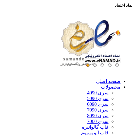
نماد اعتماد
صفحه اصلی
محصولات
سری 4090
سری 5090
سری 6090
سری 7090
سری 8090
سری 7060
قاب گالوانیزه
قاب آلومینیوم