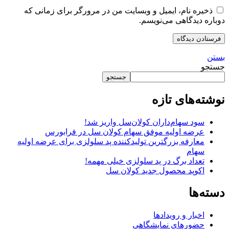
ذخیره نام، ایمیل و وبسایت من در مرورگر برای زمانی که
دوباره دیدگاهی می‌نویسم.
بستن
جستجو
جستجو
نوشته‌های تازه
سود سهام‌داران کولان‌سل واریز شد!
عرضه اولیه موفق سهام کولان سل در فرابورس
معارفه بزرگترین تولیدکننده پد سلولزی برای عرضه اولیه
سهام
تعداد برگ در پد سلولزی خیلی مهمه!
اکوپد محصول جدید کولان‌ سل
دسته‌ها
اخبار و رویدادها
حضورهای نمایشگاهی