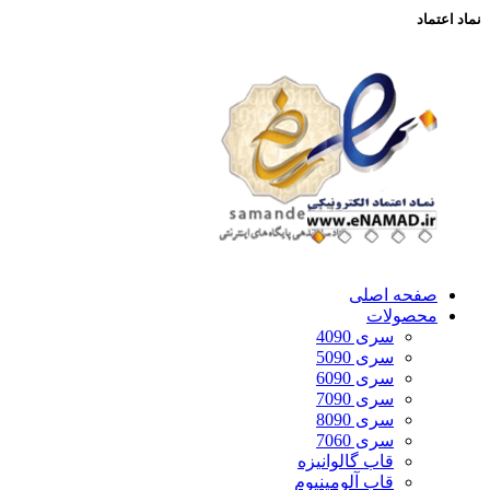
نماد اعتماد
صفحه اصلی
محصولات
سری 4090
سری 5090
سری 6090
سری 7090
سری 8090
سری 7060
قاب گالوانیزه
قاب آلومینیوم