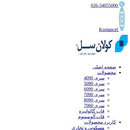
026-34055000
Koolancel
صفحه اصلی
محصولات
سری 4090
سری 5090
سری 6090
سری 7090
سری 8090
سری 7060
قاب گالوانیزه
قاب آلومینیوم
کاربرد محصولات
مسکونی و تجاری