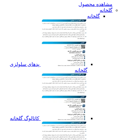
مشاهده محصول
گلخانه
گلخانه
پدهای سلولزی
گلخانه
کاتالوگ گلخانه