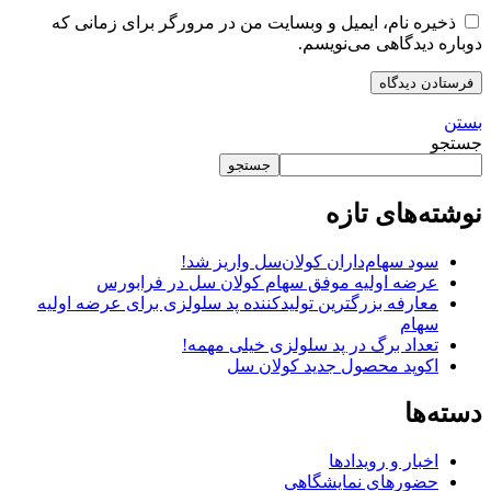
ذخیره نام، ایمیل و وبسایت من در مرورگر برای زمانی که
دوباره دیدگاهی می‌نویسم.
بستن
جستجو
جستجو
نوشته‌های تازه
سود سهام‌داران کولان‌سل واریز شد!
عرضه اولیه موفق سهام کولان سل در فرابورس
معارفه بزرگترین تولیدکننده پد سلولزی برای عرضه اولیه
سهام
تعداد برگ در پد سلولزی خیلی مهمه!
اکوپد محصول جدید کولان‌ سل
دسته‌ها
اخبار و رویدادها
حضورهای نمایشگاهی