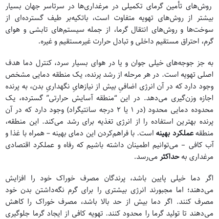
روش‌های تأمین گرمای تکمیلی در مرغداری‌ها در سرتاسر جهان بسیار
بیشتر از روش‌های تهویه متفاوت است، باتکیه‌بر طیف گسترده‌ای از
سوخت‌ها و روش‌های انتقال گرما، از جمله سیستم‌های تابشی و هوای
گرم، احتراق مستقیم داخلی و تبادل حرارت غیرمستقیم و غیره.
به جز جوجه‌های خیلی جوان و یا در هوای بسیار سرد، کنترل دما هدف
اصلی تهویه است. در هر مرحله از رشد پرنده، یک منطقه دمایی مشخص
وجود دارد که در آن انرژی اضافیِ بیش از نیازهایِ نگهداریِ بدن، به پرنده
اجازه وزن‌گیری می‌دهد. در این “منطقه آسایش حرارتی” گسترده، یک
محدوده دمایی محدود (در 1 یا 2 درجه سانتیگراد) وجود دارد که در آن
پرنده بهترین استفاده را از انرژی تغذیه برای رشد می‌کند. این منطقه،
منطقه
عملکرد بهینه
است. با فراهم‌کردن این دمای بهینه – همراه با غذا و
آب کافی – می‌توانیم اطمینان داشته باشیم که رفاه و عملکرد اقتصادی
مرغداری به
حداکثر
می‌رسد.
اگر دما خیلی پایین باشد، پرندگان مصرف خوراک خود را افزایش
می‌دهند؛ اما مجبورند انرژی بیشتری را برای گرم نگه‌داشتن بدن خود
مصرف کنند. اگر دما بیش از حد بالا باشد، مصرف خوراک را کاهش
می‌دهند تا تولید گرما را محدود کنند. تهویه کافی از ایجاد گرما جلوگیری