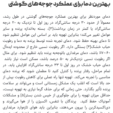
بهترین دما برای عملکرد جوجه‌های گوشتی
دمای موردنظر برای بهترین عملکرد جوجه‌های گوشتی در طول رشد،
معمولاً از حدود 30 درجه سانتی‌گراد در روز اول تا نزدیک به 20 درجه
سانتی‌گراد یا کمتر در زمان برداشت
[3]
، بسته به‌اندازه پرنده و سایر
عوامل تغییر می‌کند؛ بنابراین تهویه باید بر اساس این عوامل تنظیم شود
تا دمای بهینه حفظ شود. دمای تجربه شده توسط پرنده به دما و رطوبت
حباب خشک
[4]
بستگی دارد. اگر رطوبت نسبی خارج از محدوده ایده‌آل
60-70٪ باشد، دمای مرغداری باتوجه‌به پرنده باید تنظیم شود. برای مثال
اگر رطوبت نسبی نزدیک‌تر به 50 درصد باشد، ممکن است نیاز باشد
دمای حباب خشک در روز اول تا 33 درجه سانتی‌گراد افزایش یابد. در
تمام مراحل، رفتار پرنده را کنترل کنید تا مطمئن شوید که پرنده دمای
مناسبی را تجربه می‌کند. تهویه تنها راه عملی برای کاهش رطوبت بیش از
حد بالا است که اغلب یک مشکل زمستانی است و می‌تواند بر سلامت
پرنده تأثیر بگذارد. حتی زمانی که برای حذف گرما نیازی به تهویه نیست،
حداقل میزان تهویه را برای جلوگیری از خیس شدن بستر
[5]
و مشکلات
آمونیاک حفظ کنید. پرندگان با تنفس، اکسیژن را از هوا می‌گیرند و
دی‌اکسیدکربن را بیرون می‌دهند، بنابراین باید هوای تازه‌وارد مرغداری