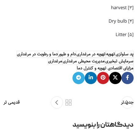
harvest
[3]
Dry bulb
[4]
Litter
[5]
پد سلولزی
تهویه
تهویه در مرغداری
دام و طیور
دما و رطوبت در مرغداری
سرمایش تبخیری
مدیریت محیطی مرغداری
مرغداری
مزایای اقتصادی تهویه و کنترل دما
جدیدتر
قدیمی تر
دیدگاهتان را بنویسید