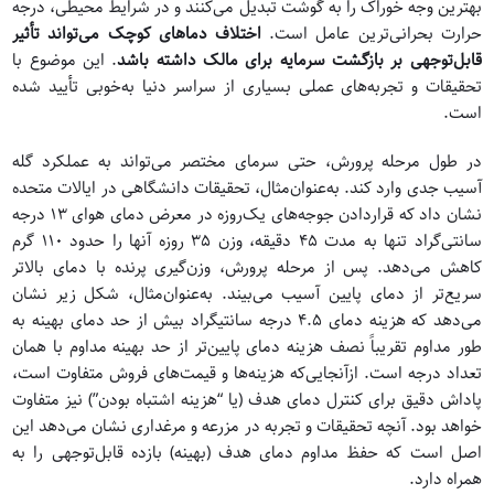
بهترین وجه خوراک را به گوشت تبدیل می‌کنند و در شرایط محیطی، درجه
حرارت بحرانی‌ترین عامل است.
اختلاف دماهای کوچک می‌تواند تأثیر
قابل‌توجهی بر بازگشت سرمایه برای مالک داشته باشد
. این موضوع با
تحقیقات و تجربه‌های عملی بسیاری از سراسر دنیا به‌خوبی تأیید شده
است.
در طول مرحله پرورش، حتی سرمای مختصر می‌تواند به عملکرد گله
آسیب جدی وارد کند. به‌عنوان‌مثال، تحقیقات دانشگاهی در ایالات متحده
نشان داد که قراردادن جوجه‌های یک‌روزه در معرض دمای هوای 13 درجه
سانتی‌گراد تنها به مدت 45 دقیقه، وزن 35 روزه آنها را حدود 110 گرم
کاهش می‌دهد. پس از مرحله پرورش، وزن‌گیری پرنده با دمای بالاتر
سریع‌تر از دمای پایین آسیب می‌بیند. به‌عنوان‌مثال، شکل زیر نشان
می‌دهد که هزینه دمای 4.5 درجه سانتیگراد بیش از حد دمای بهینه به
طور مداوم تقریباً نصف هزینه دمای پایین‌تر از حد بهینه مداوم با همان
تعداد درجه است. ازآنجایی‌که هزینه‌ها و قیمت‌های فروش متفاوت است،
پاداش دقیق برای کنترل دمای هدف (یا “هزینه اشتباه بودن”) نیز متفاوت
خواهد بود. آنچه تحقیقات و تجربه در مزرعه و مرغداری نشان می‌دهد این
اصل است که حفظ مداوم دمای هدف (بهینه) بازده قابل‌توجهی را به
همراه دارد.