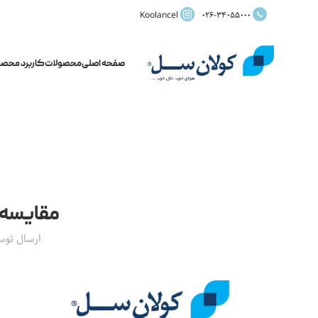
Koolancel
026-34055000
صفحه اصلی
محصولات
کاربرد محصو
مقایسه 
ارسال تو