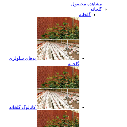
مشاهده محصول
گلخانه
گلخانه
پدهای سلولزی
گلخانه
کاتالوگ گلخانه