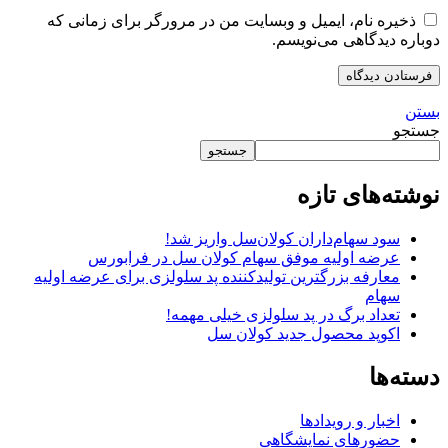
ذخیره نام، ایمیل و وبسایت من در مرورگر برای زمانی که
دوباره دیدگاهی می‌نویسم.
بستن
جستجو
جستجو
نوشته‌های تازه
سود سهام‌داران کولان‌سل واریز شد!
عرضه اولیه موفق سهام کولان سل در فرابورس
معارفه بزرگترین تولیدکننده پد سلولزی برای عرضه اولیه
سهام
تعداد برگ در پد سلولزی خیلی مهمه!
اکوپد محصول جدید کولان‌ سل
دسته‌ها
اخبار و رویدادها
حضورهای نمایشگاهی