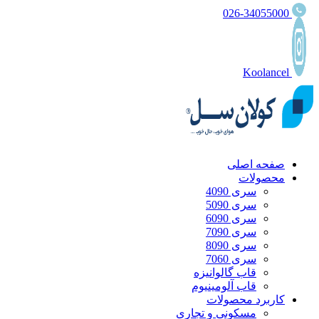
026-34055000
Koolancel
صفحه اصلی
محصولات
سری 4090
سری 5090
سری 6090
سری 7090
سری 8090
سری 7060
قاب گالوانیزه
قاب آلومینیوم
کاربرد محصولات
مسکونی و تجاری