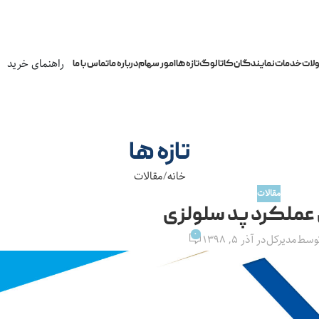
راهنمای خرید
لات
خدمات
نمایندگان
کاتالوگ
تازه ها
امور سهام
درباره ما
تماس با ما
تازه ها
خانه
مقالات
مقالات
عملکرد پد سلولزی
0
توسط
مدیرکل
در آذر ۵, ۱۳۹۸