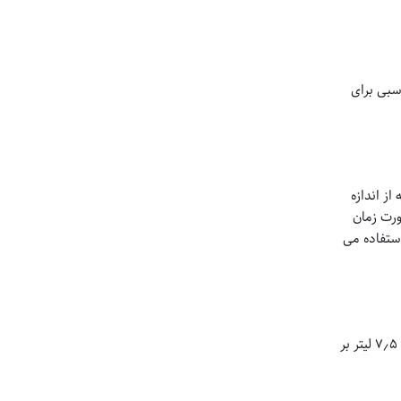
سبی برای
ز اندازه
ورت زمان
ه است استفاده می
آغشته به چسب و رزین با ابعاد ۱۸۰۰ میلیمتر×۶۰۰ میلیمتر×۱۵۰ میلیمتر (ارتفاع×طول×ضخامت) و جریان آب ثابت ۷٫۵ لیتر بر