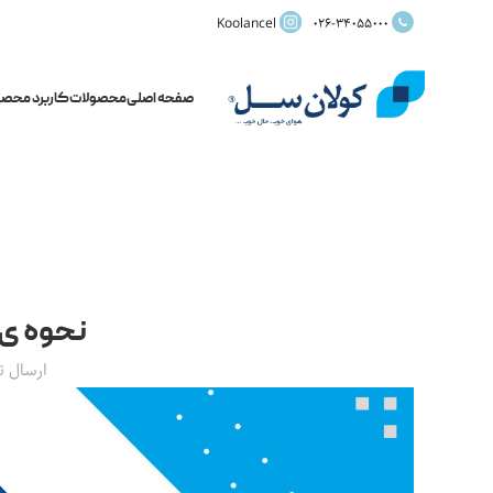
Koolancel
026-34055000
صفحه اصلی
محصولات
کاربرد محصو
نحوه ی 
ارسال 