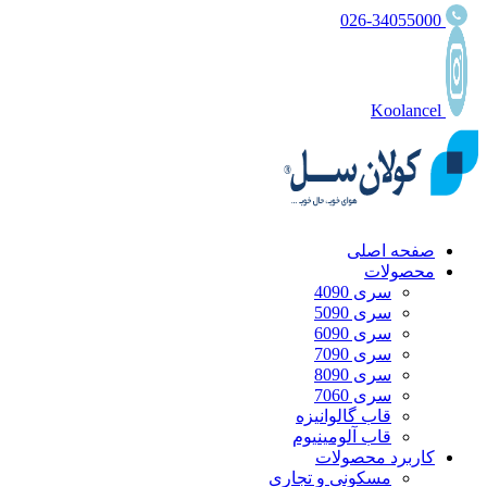
026-34055000
Koolancel
صفحه اصلی
محصولات
سری 4090
سری 5090
سری 6090
سری 7090
سری 8090
سری 7060
قاب گالوانیزه
قاب آلومینیوم
کاربرد محصولات
مسکونی و تجاری