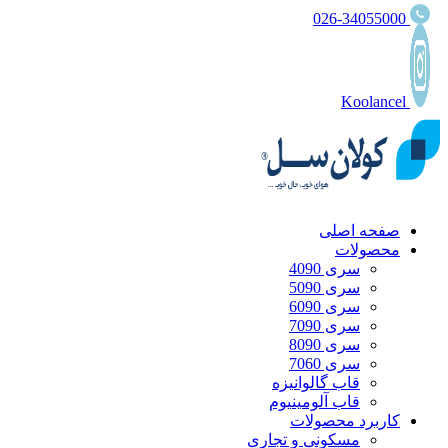
026-34055000
Koolancel
صفحه اصلی
محصولات
سری 4090
سری 5090
سری 6090
سری 7090
سری 8090
سری 7060
قاب گالوانیزه
قاب آلومینیوم
کاربرد محصولات
مسکونی و تجاری