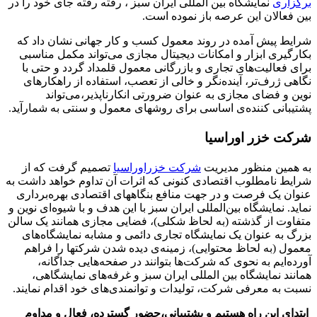
برگزاری
نمایشگاه بین المللی ایران سبز ، رفته رفته جای خود را در
بین فعالان این عرصه باز نموده است.
شرایط پیش آمده در روند معمول کسب و کار جهانی نشان داد که
بکارگیری ابزار و امکانات دیجیتال مجازی می‌تواند مکمل مناسبی
برای فعالیت‌های تجاری و بازرگانی معمول قلمداد گردد و حتی با
نگاهی ژرف‌تر، آینده‌نگر و خالی از تعصب، استفاده از راهکارهای
نوین و فضای مجازی به عنوان ضرورتی انکارناپذیر،می‌تواند
پشتیبانی کننده‌ی اساسی برای روشهای معمول و سنتی به شمارآید.
شرکت خزر اوراسیا
به همین منظور مدیریت
شرکت خزراوراسیا
تصمیم گرفت که از
شرایط نامطلوب اقتصادی کنونی که اثرات آن تداوم خواهد داشت به
عنوان یک فرصت و در جهت منافع بنگاههای اقتصادی بهره‌برداری
نماید. نمایشگاه بین‌المللی ایران سبز با این هدف و با شیوه‌‌ای نوین و
متفاوت از گذشته (به لحاظ شکلی)، فضایی مجازی همانند یک سالن
بزرگ به عنوان یک نمایشگاه تجاری دائمی و مشابه نمایشگاه‌های
معمول (به لحاظ محتوایی)، زمینه‌‌ی دیده شدن شرکتها را فراهم
آورده‌ایم به نحوی که شرکت‌ها بتوانند در صفحه‌هایی جداگانه،
همانند نمایشگاه بین المللی ایران سبز و غرفه‌های نمایشگاهی،
نسبت به معرفی شرکت، تولیدات و توانمندی‌های خود اقدام نمایند.
ابتدای این راه هستیم و پشتیبانی،حضور گسترده، فعال و مداوم