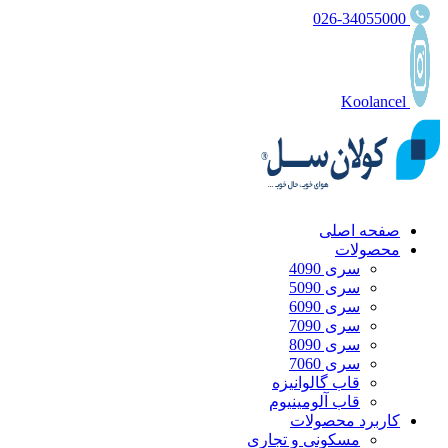
026-34055000
Koolancel
صفحه اصلی
محصولات
سری 4090
سری 5090
سری 6090
سری 7090
سری 8090
سری 7060
قاب گالوانیزه
قاب آلومینیوم
کاربرد محصولات
مسکونی و تجاری