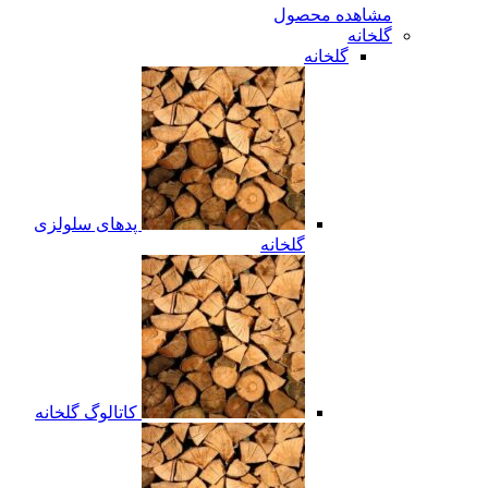
مشاهده محصول
گلخانه
گلخانه
پدهای سلولزی
گلخانه
کاتالوگ گلخانه