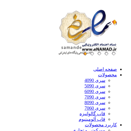
صفحه اصلی
محصولات
سری 4090
سری 5090
سری 6090
سری 7090
سری 8090
سری 7060
قاب گالوانیزه
قاب آلومینیوم
کاربرد محصولات
مسکونی و تجاری