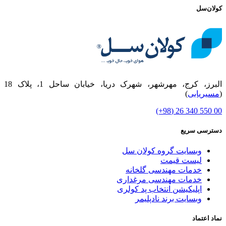
کولان‌سل
البرز، کرج، مهرشهر، شهرک دریا، خیابان ساحل 1، پلاک 18
(
مسیریابی
)
00 550 340 26 (98+)
دسترسی سریع
وبسایت گروه کولان سل
لیست قیمت
خدمات مهندسی گلخانه
خدمات مهندسی مرغداری
اپلیکیشن انتخاب پد کولری
وبسایت برند نادپلیمر
نماد اعتماد