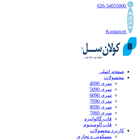
026-34055000
Koolancel
صفحه اصلی
محصولات
سری 4090
سری 5090
سری 6090
سری 7090
سری 8090
سری 7060
قاب گالوانیزه
قاب آلومینیوم
کاربرد محصولات
مسکونی و تجاری