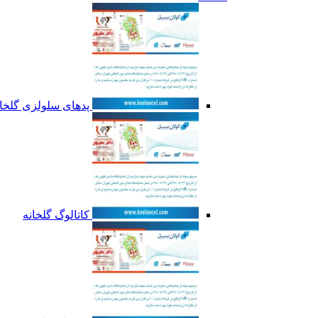
پدهای سلولزی گلخان
کاتالوگ گلخانه