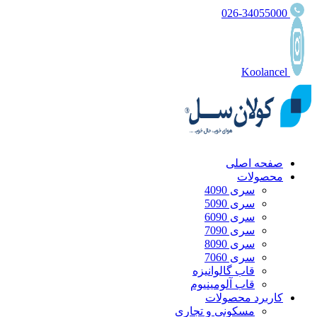
026-34055000
Koolancel
صفحه اصلی
محصولات
سری 4090
سری 5090
سری 6090
سری 7090
سری 8090
سری 7060
قاب گالوانیزه
قاب آلومینیوم
کاربرد محصولات
مسکونی و تجاری