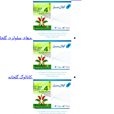
پدهای سلولزی گلخان
کاتالوگ گلخانه