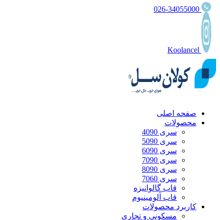
026-34055000
Koolancel
صفحه اصلی
محصولات
سری 4090
سری 5090
سری 6090
سری 7090
سری 8090
سری 7060
قاب گالوانیزه
قاب آلومینیوم
کاربرد محصولات
مسکونی و تجاری