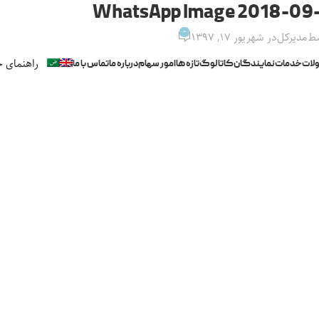
WhatsApp Image 2018-09-
0
سط
مدیرکل
در شهریور ۱۷, ۱۳۹۷
راهنمای خ
لات
خدمات
نمایندگان
کاتالوگ
تازه ها
امور سهام
درباره ما
تماس با ما