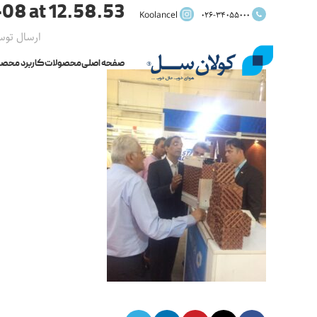
08 at 12.58.53
Koolancel
026-34055000
ارسال تو
صفحه اصلی
محصولات
کاربرد محصو