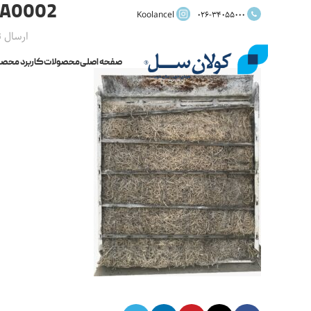
WA0002
Koolancel
026-34055000
ارسال 
صفحه اصلی
محصولات
کاربرد محصو