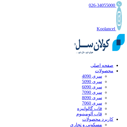
026-34055000
Koolancel
صفحه اصلی
محصولات
سری 4090
سری 5090
سری 6090
سری 7090
سری 8090
سری 7060
قاب گالوانیزه
قاب آلومینیوم
کاربرد محصولات
مسکونی و تجاری