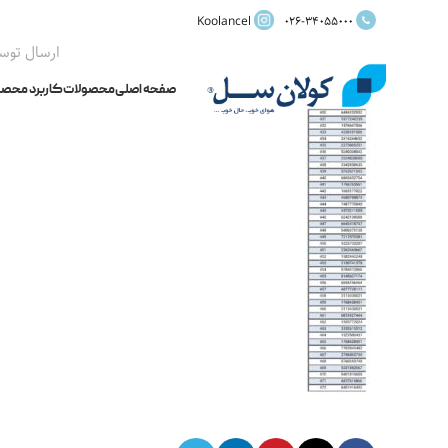
Koolancel
026-34055000
ارسال توس
صفحه اصلی
محصولات
کاربرد محصو