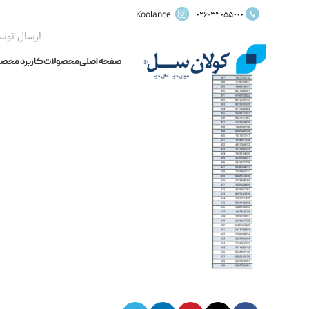
Koolancel
026-34055000
ارسال توس
صفحه اصلی
محصولات
کاربرد محصو