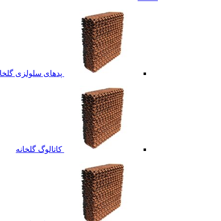
پدهای سلولزی گلخان
کاتالوگ گلخانه