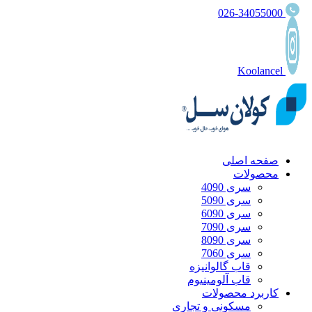
026-34055000
Koolancel
صفحه اصلی
محصولات
سری 4090
سری 5090
سری 6090
سری 7090
سری 8090
سری 7060
قاب گالوانیزه
قاب آلومینیوم
کاربرد محصولات
مسکونی و تجاری