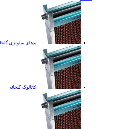
پدهای سلولزی گلخان
کاتالوگ گلخانه