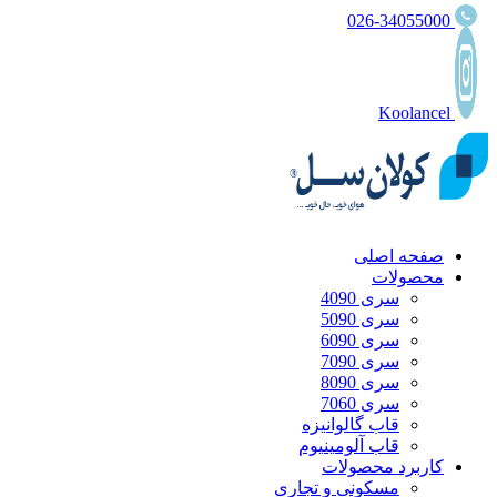
026-34055000
Koolancel
صفحه اصلی
محصولات
سری 4090
سری 5090
سری 6090
سری 7090
سری 8090
سری 7060
قاب گالوانیزه
قاب آلومینیوم
کاربرد محصولات
مسکونی و تجاری