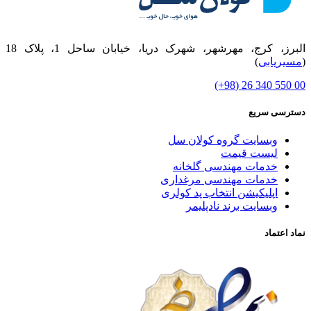
البرز، کرج، مهرشهر، شهرک دریا، خیابان ساحل 1، پلاک 18
(
مسیریابی
)
00 550 340 26 (98+)
دسترسی سریع
وبسایت گروه کولان سل
لیست قیمت
خدمات مهندسی گلخانه
خدمات مهندسی مرغداری
اپلیکیشن انتخاب پد کولری
وبسایت برند نادپلیمر
نماد اعتماد