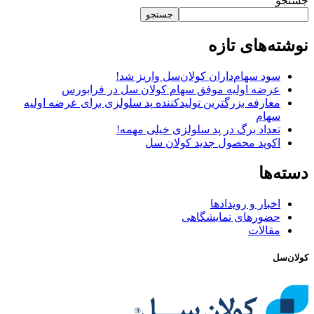
جستجو
جستجو
نوشته‌های تازه
سود سهام‌داران کولان‌سل واریز شد!
عرضه اولیه موفق سهام کولان سل در فرابورس
معارفه بزرگترین تولیدکننده پد سلولزی برای عرضه اولیه
سهام
تعداد برگ در پد سلولزی خیلی مهمه!
اکوپد محصول جدید کولان‌ سل
دسته‌ها
اخبار و رویدادها
حضورهای نمایشگاهی
مقالات
کولان‌سل