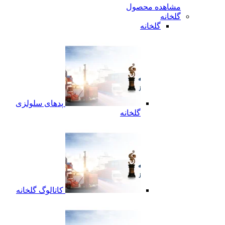
مشاهده محصول
گلخانه
گلخانه
پدهای سلولزی
گلخانه
کاتالوگ گلخانه