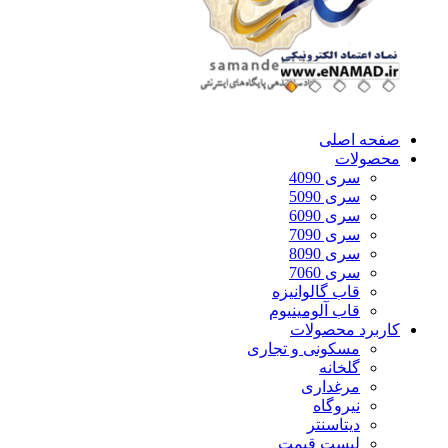
صفحه اصلی
محصولات
سری 4090
سری 5090
سری 6090
سری 7090
سری 8090
سری 7060
قاب گالوانیزه
قاب آلومینیوم
کاربرد محصولات
مسکونی و تجاری
گلخانه
مرغداری
نیروگاه
دیتاسنتر
لیست قیمت