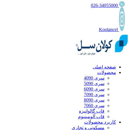
026-34055000
Koolancel
صفحه اصلی
محصولات
سری 4090
سری 5090
سری 6090
سری 7090
سری 8090
سری 7060
قاب گالوانیزه
قاب آلومینیوم
کاربرد محصولات
مسکونی و تجاری