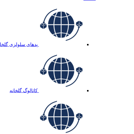
پدهای سلولزی گلخان
کاتالوگ گلخانه