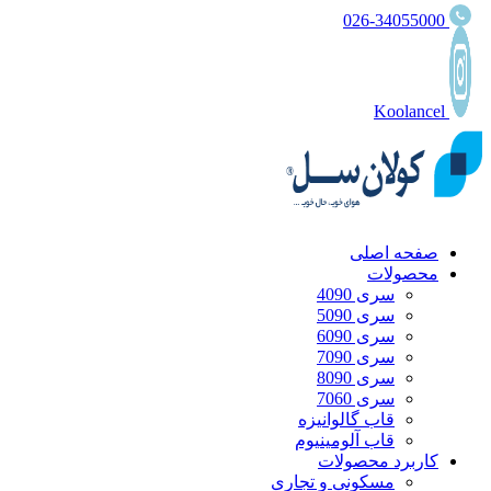
026-34055000
Koolancel
صفحه اصلی
محصولات
سری 4090
سری 5090
سری 6090
سری 7090
سری 8090
سری 7060
قاب گالوانیزه
قاب آلومینیوم
کاربرد محصولات
مسکونی و تجاری