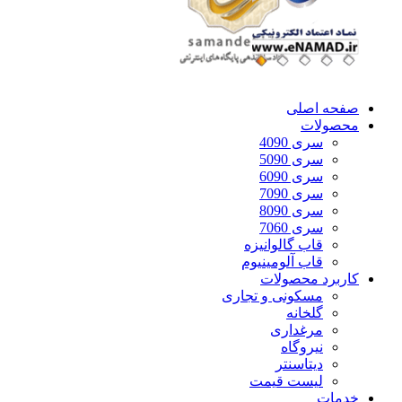
صفحه اصلی
محصولات
سری 4090
سری 5090
سری 6090
سری 7090
سری 8090
سری 7060
قاب گالوانیزه
قاب آلومینیوم
کاربرد محصولات
مسکونی و تجاری
گلخانه
مرغداری
نیروگاه
دیتاسنتر
لیست قیمت
خدمات