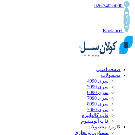
026-34055000
Koolancel
صفحه اصلی
محصولات
سری 4090
سری 5090
سری 6090
سری 7090
سری 8090
سری 7060
قاب گالوانیزه
قاب آلومینیوم
کاربرد محصولات
مسکونی و تجاری