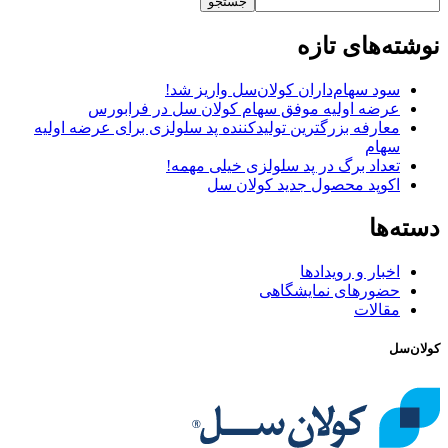
جستجو
نوشته‌های تازه
سود سهام‌داران کولان‌سل واریز شد!
عرضه اولیه موفق سهام کولان سل در فرابورس
معارفه بزرگترین تولیدکننده پد سلولزی برای عرضه اولیه
سهام
تعداد برگ در پد سلولزی خیلی مهمه!
اکوپد محصول جدید کولان‌ سل
دسته‌ها
اخبار و رویدادها
حضورهای نمایشگاهی
مقالات
کولان‌سل