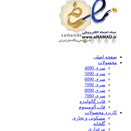
صفحه اصلی
محصولات
سری 4090
سری 5090
سری 6090
سری 7090
سری 8090
سری 7060
قاب گالوانیزه
قاب آلومینیوم
کاربرد محصولات
مسکونی و تجاری
گلخانه
مرغداری