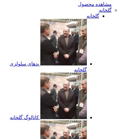
مشاهده محصول
گلخانه
گلخانه
پدهای سلولزی
گلخانه
کاتالوگ گلخانه