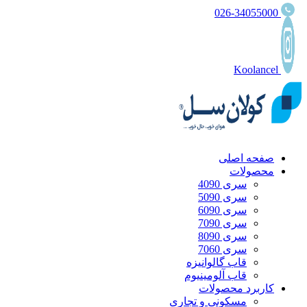
026-34055000
Koolancel
صفحه اصلی
محصولات
سری 4090
سری 5090
سری 6090
سری 7090
سری 8090
سری 7060
قاب گالوانیزه
قاب آلومینیوم
کاربرد محصولات
مسکونی و تجاری