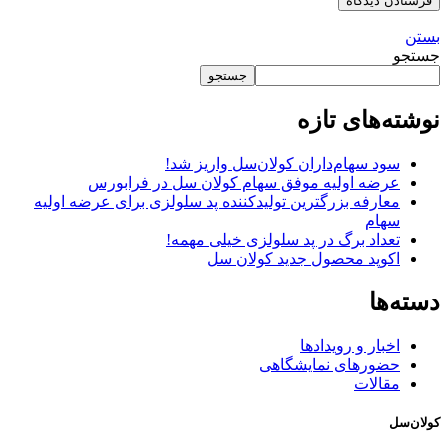
بستن
جستجو
جستجو
نوشته‌های تازه
سود سهام‌داران کولان‌سل واریز شد!
عرضه اولیه موفق سهام کولان سل در فرابورس
معارفه بزرگترین تولیدکننده پد سلولزی برای عرضه اولیه
سهام
تعداد برگ در پد سلولزی خیلی مهمه!
اکوپد محصول جدید کولان‌ سل
دسته‌ها
اخبار و رویدادها
حضورهای نمایشگاهی
مقالات
کولان‌سل