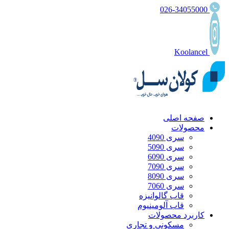
026-34055000
Koolancel
صفحه اصلی
محصولات
سری 4090
سری 5090
سری 6090
سری 7090
سری 8090
سری 7060
قاب گالوانیزه
قاب آلومینیوم
کاربرد محصولات
مسکونی و تجاری