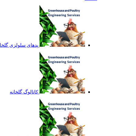
پدهای سلولزی گلخان
کاتالوگ گلخانه