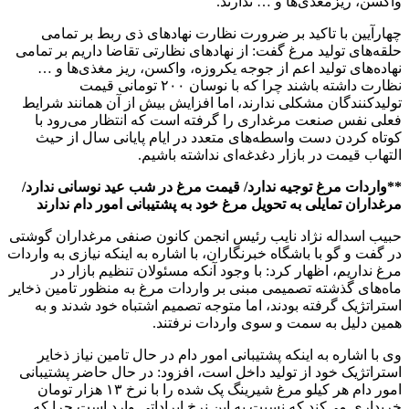
واکسن، ریزمغذی‌ها و … ندارند.
چهارآیین با تاکید بر ضرورت نظارت نهاد‌های ذی ربط بر تمامی
حلقه‌های تولید مرغ گفت: از نهاد‌های نظارتی تقاضا داریم بر تمامی
نهاده‌های تولید اعم از جوجه یکروزه، واکسن، ریز مغذی‌ها و …
نظارت داشته باشند چرا که با نوسان ۲۰۰ تومانی قیمت
تولیدکنندگان مشکلی ندارند، اما افزایش بیش از آن همانند شرایط
فعلی نفس صنعت مرغداری را گرفته است که انتظار می‌رود با
کوتاه کردن دست واسطه‌های متعدد در ایام پایانی سال از حیث
التهاب قیمت در بازار دغدغه‌ای نداشته باشیم.
**واردات مرغ توجیه ندارد/ قیمت مرغ در شب عید نوسانی ندارد/
مرغداران تمایلی به تحویل مرغ خود به پشتیبانی امور دام ندارند
حبیب اسداله نژاد نایب رئیس انجمن کانون صنفی مرغداران گوشتی
در گفت و گو با باشگاه خبرنگاران، با اشاره به اینکه نیازی به واردات
مرغ نداریم، اظهار کرد: با وجود آنکه مسئولان تنظیم بازار در
ماه‌های گذشته تصمیمی مبنی بر واردات مرغ به منظور تامین ذخایر
استراتژیک گرفته بودند، اما متوجه تصمیم اشتباه خود شدند و به
همین دلیل به سمت و سوی واردات نرفتند.
وی با اشاره به اینکه پشتیبانی امور دام در حال تامین نیاز ذخایر
استراتژیک خود از تولید داخل است، افزود: در حال حاضر پشتیبانی
امور دام هر کیلو مرغ شیرینگ پک شده را با نرخ ۱۳ هزار تومان
خریداری می‌کند که نسبت به این نرخ ایراداتی وارد است چرا که