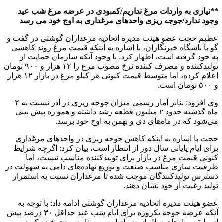
**نیازی به واردات مرغ نداریم/کمبودی در عرضه مرغ شب عید
وجود ندارد/جوجه ریزی واحدهای مرغداری به اوج خود می رسد
عظیم حجت عضو هیئت مدیره اتحادیه مرغداران گوشتی در گفت و
گو با باشگاه خبرنگاران، با اشاره به اینکه قیمت مرغ روند کاهشی
به خود گرفته است، اظهار کرد: با وجود آنکه سازمان حمایت از
تولیدکننده و مصرف کننده نرخ مصوب مرغ را ۱۲ هزار و ۹۰۰ تومان
اعلام کرده، اما متوسط قیمت کنونی هر کیلو مرغ در بازار ۱۲ هزار
و ۵۰۰ تومان است.
وی افزود: بنابر آمار رسمی میزان جوجه ریزی در آذر نسبت به ۲
ماه گذشته حدود ۲ میلیون قطعه رشد داشته و همواره پیش بینی
می‌شود که در ماه‌های دی و بهمن به اوج خود برسد.
حجت با اشاره به اینکه کاهش جوجه ریزی در واحد‌های مرغداری
برای ایام پایانی سال دور از انتظار است، بیان کرد: اگرچه شرایط
کنونی قیمت مرغ در بازار برای تولیدکننده مناسب نیست، اما
ظرفیت سازی مناسب صنعت و توزیع نهاده‌های دامی به سهولت در
دسترس تولیدکنندگان موجب شده تا مرغداران نسبت به استمرار
تولید رغبت از خود نشان دهند.
عضو هیئت مدیره اتحادیه مرغداران گوشتی ادامه داد: با توجه به
آنکه عرضه جوجه یکروزه برای ایام شب عید حداقل ۳۰ درصد بیش
از مابقی ماه‌های سال است، از این رو برنامه ریزی شده که در