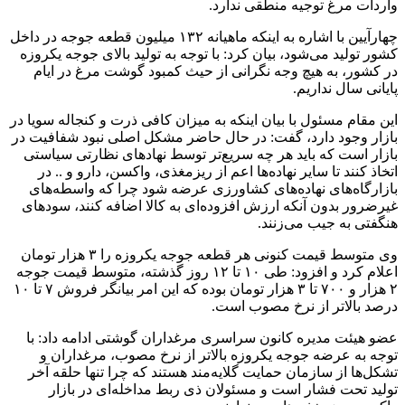
واردات مرغ توجیه منطقی ندارد.
چهارآیین با اشاره به اینکه ماهیانه ۱۳۲ میلیون قطعه جوجه در داخل
کشور تولید می‌شود، بیان کرد: با توجه به تولید بالای جوجه یکروزه
در کشور، به هیچ وجه نگرانی از حیث کمبود گوشت مرغ در ایام
پایانی سال نداریم.
این مقام مسئول با بیان اینکه به میزان کافی ذرت و کنجاله سویا در
بازار وجود دارد، گفت: در حال حاضر مشکل اصلی نبود شفافیت در
بازار است که باید هر چه سریع‌تر توسط نهاد‌های نظارتی سیاستی
اتخاذ کنند تا سایر نهاده‌ها اعم از ریزمغذی، واکسن، دارو و .. در
بازارگاه‌های نهاده‌های کشاورزی عرضه شود چرا که واسطه‌های
غیرضرور بدون آنکه ارزش افزوده‌ای به کالا اضافه کنند، سود‌های
هنگفتی به جیب می‌زنند.
وی متوسط قیمت کنونی هر قطعه جوجه یکروزه را ۳ هزار تومان
اعلام کرد و افزود: طی ۱۰ تا ۱۲ روز گذشته، متوسط قیمت جوجه
۲ هزار و ۷۰۰ تا ۳ هزار تومان بوده که این امر بیانگر فروش ۷ تا ۱۰
درصد بالاتر از نرخ مصوب است.
عضو هیئت مدیره کانون سراسری مرغداران گوشتی ادامه داد: با
توجه به عرضه جوجه یکروزه بالاتر از نرخ مصوب، مرغداران و
تشکل‌ها از سازمان حمایت گلایه‌مند هستند که چرا تنها حلقه آخر
تولید تحت فشار است و مسئولان ذی ربط مداخله‌ای در بازار