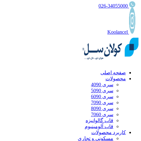
026-34055000
Koolancel
صفحه اصلی
محصولات
سری 4090
سری 5090
سری 6090
سری 7090
سری 8090
سری 7060
قاب گالوانیزه
قاب آلومینیوم
کاربرد محصولات
مسکونی و تجاری