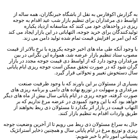
به گزارش اکوفارس به نقل از باشگاه خبرنگاران، همه ساله از
اواسط دی مرغداران برای تنظیم بازار شب عید اقدام به جوجه
ریزی در واحدهای خود می کنند که متاسفانه ازدیاد یکباره
تولیدکنندگان برای خرید جوجه، التهاباتی در این بازار ایجاد می کند
که این امر بر افزایش قیمت تمام شده تولید دامن می زند.
با وجود آنکه طی ماه های اخیر جوجه یکروزه با نرخ بالاتر از قیمت
مصوب ستاد تنظیم بازار عرضه شد، همواره این نگرانی در بین
مرغداران وجود دارد که از اواسط دی قیمت جوجه مجدد در بازار
گران شود که در صورت تحقق ممکن است جوجه ریزی ایام پایانی
سال دستخوش تغییر و تحولاتی قرار گیرد.
بسیاری از مسئولان بر این باورند که با وجود ظرفیت صنعت
مرغداری و سهولت در توزیع نهاده های دامی و برنامه ریزی های
صورت گرفته، جوجه ریزی در ایام پایانی سال بیش از ماه های دیگر
خواهد بود که با این وجود کمبودی در عرضه مرغ نداریم که بر
التهاب قیمت در بازار اثر بگذارد تا مسئولان ذی ربط بخواهند از
طریق واردات اقدام به تنظیم بازار کنند.
حال به سراغ مسئولان ذی ربط می رویم تا از آخرین وضعیت جوجه
ریزی و توزیع مرغ در ایام پایانی سال و همچنین ذخایر استراتژیک
پشتیبانی امور دام با خبر شویم: