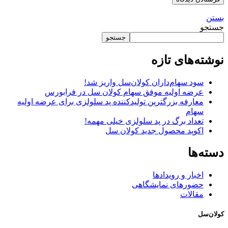
بستن
جستجو
جستجو
نوشته‌های تازه
سود سهام‌داران کولان‌سل واریز شد!
عرضه اولیه موفق سهام کولان سل در فرابورس
معارفه بزرگترین تولیدکننده پد سلولزی برای عرضه اولیه
سهام
تعداد برگ در پد سلولزی خیلی مهمه!
اکوپد محصول جدید کولان‌ سل
دسته‌ها
اخبار و رویدادها
حضورهای نمایشگاهی
مقالات
کولان‌سل