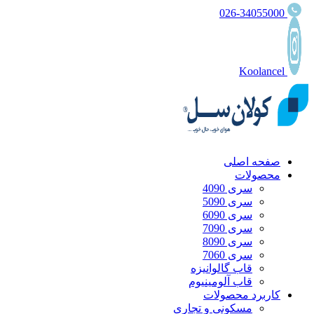
026-34055000
Koolancel
صفحه اصلی
محصولات
سری 4090
سری 5090
سری 6090
سری 7090
سری 8090
سری 7060
قاب گالوانیزه
قاب آلومینیوم
کاربرد محصولات
مسکونی و تجاری