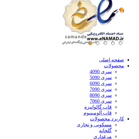
صفحه اصلی
محصولات
سری 4090
سری 5090
سری 6090
سری 7090
سری 8090
سری 7060
قاب گالوانیزه
قاب آلومینیوم
کاربرد محصولات
مسکونی و تجاری
گلخانه
مرغداری